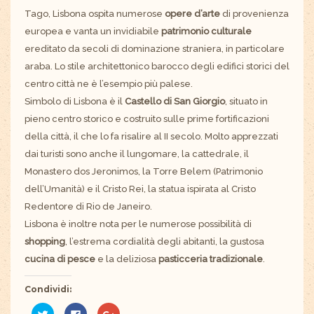
Tago, Lisbona ospita numerose
opere d’arte
di provenienza
europea e vanta un invidiabile
patrimonio culturale
ereditato da secoli di dominazione straniera, in particolare
araba. Lo stile architettonico barocco degli edifici storici del
centro città ne è l’esempio più palese.
Simbolo di Lisbona è il
Castello di San Giorgio
, situato in
pieno centro storico e costruito sulle prime fortificazioni
della città, il che lo fa risalire al II secolo. Molto apprezzati
dai turisti sono anche il lungomare, la cattedrale, il
Monastero dos Jeronimos, la Torre Belem (Patrimonio
dell’Umanità) e il Cristo Rei, la statua ispirata al Cristo
Redentore di Rio de Janeiro.
Lisbona è inoltre nota per le numerose possibilità di
shopping
, l’estrema cordialità degli abitanti, la gustosa
cucina di pesce
e la deliziosa
pasticceria tradizionale
.
Condividi:
Fai
Fai
Fai