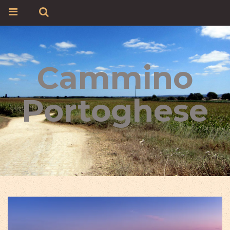
Cammino
Portoghese