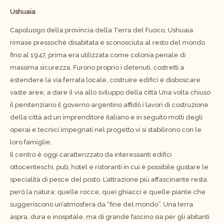
Ushuaia
Capoluogo della provincia della Terra del Fuoco, Ushuaia
rimase pressoché disabitata e sconosciuta al resto del mondo
fino al 1947, prima era utilizzata come colonia penale di
massima sicurezza. Furono proprio i detenuti, costretti a
estendere la via ferrata locale, costruire edifici e disboscare
vaste aree, a dare il via allo sviluppo della città Una volta chiuso
il penitenziario il governo argentino affidò i lavori di costruzione
della città ad un imprenditore italiano e in seguito molti degli
operai e tecnici impegnati nel progetto vi si stabilirono con le
loro famiglie.
Il centro è oggi caratterizzato da interessanti edifici
ottocenteschi, pub, hotel e ristoranti in cui è possibile gustare le
specialità di pesce del posto. L’attrazione più affascinante resta
però la natura: quelle rocce, quei ghiacci e quelle piante che
suggeriscono un’atmosfera da “fine del mondo”. Una terra
aspra, dura e inospitale, ma di grande fascino sia per gli abitanti