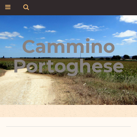
Cammino
Portoghese