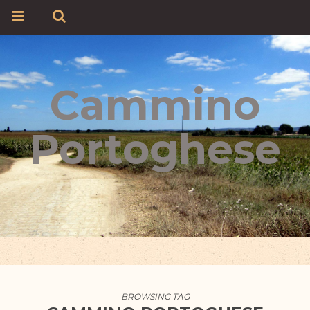
Cammino
Portoghese
BROWSING TAG