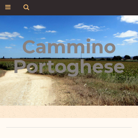
Cammino
Portoghese