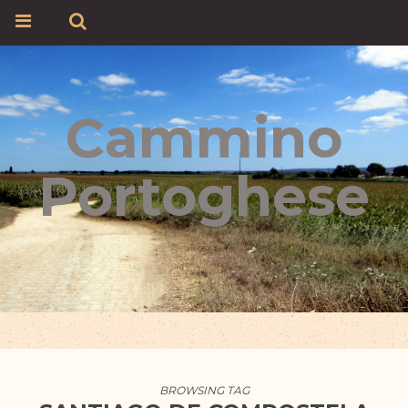
Cammino
Portoghese
BROWSING TAG